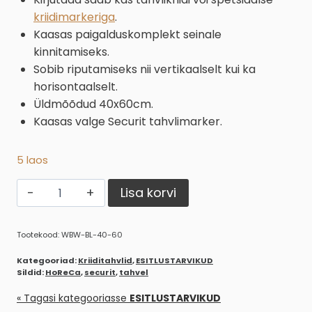
kriidimarkeriga
.
Kaasas paigalduskomplekt seinale
kinnitamiseks.
Sobib riputamiseks nii vertikaalselt kui ka
horisontaalselt.
Üldmõõdud 40x60cm.
Kaasas valge Securit tahvlimarker.
5 laos
Securit
Alternative:
Lisa korvi
musta
raamiga
Tootekood:
WBW-BL-40-60
tahvel
40x60cm
Kategooriad:
Kriiditahvlid
,
ESITLUSTARVIKUD
+
Sildid:
HoReCa
,
securit
,
tahvel
tahvlimarker
« Tagasi kategooriasse
ESITLUSTARVIKUD
kogus