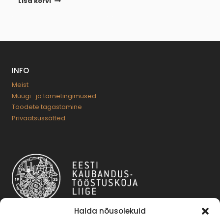
Lisa korvi
INFO
Meist
Müügi- ja tarnetingimused
Toodete tagastamine
Privaatsussätted
Halda nõusolekuid