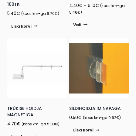
100TK
Price
4.40
€
–
6.10
€
(koos km-ga
range:
5.46
€
)
5.40
€
(koos km-ga
6.70
€
)
4.40€
This
Vali
through
Lisa korvi
product
6.10€
has
multiple
variants.
The
options
may
be
chosen
on
the
TRÜKISE HOIDJA
SILDIHOIDJA IMINAPAGA
product
MAGNETIGA
0.50
€
(koos km-ga
0.62
€
)
page
4.70
€
(koos km-ga
5.83
€
)
Lisa korvi