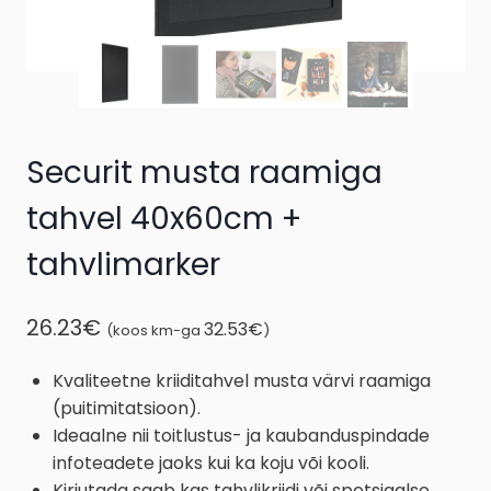
Securit musta raamiga
tahvel 40x60cm +
tahvlimarker
26.23
€
32.53
€
(koos km-ga
)
Kvaliteetne kriiditahvel musta värvi raamiga
(puitimitatsioon).
Ideaalne nii toitlustus- ja kaubanduspindade
infoteadete jaoks kui ka koju või kooli.
Kirjutada saab kas tahvlikriidi või spetsiaalse