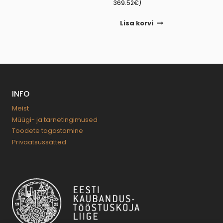
369.52
€
)
Lisa korvi
INFO
Meist
Müügi- ja tarnetingimused
Toodete tagastamine
Privaatsussätted