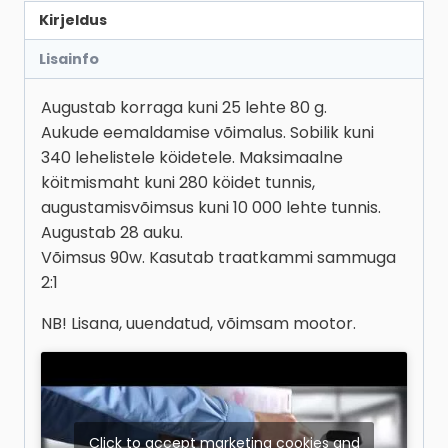
Kirjeldus
Lisainfo
Augustab korraga kuni 25 lehte 80 g.
Aukude eemaldamise võimalus. Sobilik kuni
340 lehelistele köidetele. Maksimaalne
köitmismaht kuni 280 köidet tunnis,
augustamisvõimsus kuni 10 000 lehte tunnis.
Augustab 28 auku.
Võimsus 90w. Kasutab traatkammi sammuga
2:1
NB! Lisana, uuendatud, võimsam mootor.
Click to accept marketing cookies and