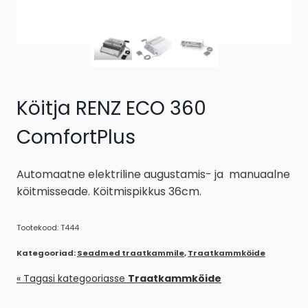
Köitja RENZ ECO 360
ComfortPlus
Automaatne elektriline augustamis- ja manuaalne
köitmisseade. Köitmispikkus 36cm.
Tootekood:
T444
Kategooriad:
Seadmed traatkammile
,
Traatkammköide
« Tagasi kategooriasse
Traatkammköide