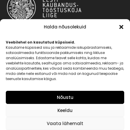
Halda nõusolekuid
Veebilehel on kasutatud küpsiseid.
Kasutame küpsiseid sisu ja reklaamide isikupärastamiseks,
KONTAKT
sotsiaalmeedia funktsioonide pakkumiseks ning liikluse
analüüsimiseks. Edastame teavet selle kohta, kuidas me
E-R 9:00-17:00
veebilehte kasutate, sealhulgas oma sotsiaalmeedia, reklaam- ja
analüüsipartneritele, kes võivad seda kombineerida muu teabega,
Tööstuse 43, Tallinn 10411
mida olete neile esitanud või mida nad on kogunud teiepoolse
teenuste kasutamise käigus.
+372 646 2875
idlam@idlam.ee
Nõustu
Keeldu
PAPIIR – PABERID JA TARVIKUD
Vaata lähemalt