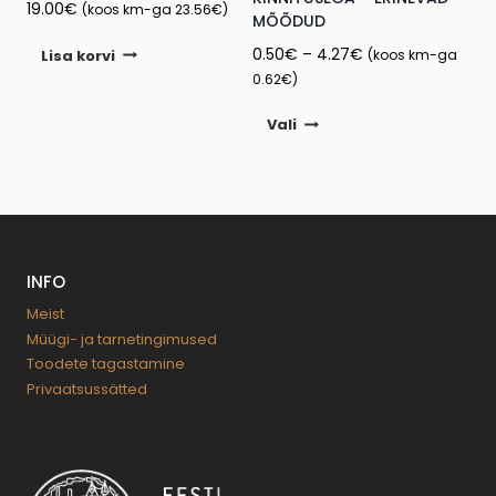
page
19.00
€
(koos km-ga
23.56
€
)
MÕÕDUD
Price
0.50
€
–
4.27
€
Lisa korvi
(koos km-ga
range:
0.62
€
)
0.50€
This
Vali
through
product
4.27€
has
multiple
variants.
The
INFO
options
may
Meist
Müügi- ja tarnetingimused
be
Toodete tagastamine
chosen
Privaatsussätted
on
the
product
page