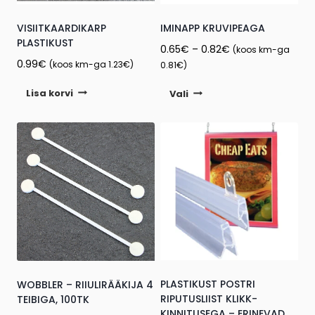
VISIITKAARDIKARP
IMINAPP KRUVIPEAGA
PLASTIKUST
Price
0.65
€
–
0.82
€
(koos km-ga
0.99
€
range:
(koos km-ga
1.23
€
)
0.81
€
)
0.65€
This
Lisa korvi
Vali
through
product
0.82€
has
multiple
variants.
The
options
may
be
chosen
on
the
PLASTIKUST POSTRI
WOBBLER – RIIULIRÄÄKIJA 4
RIPUTUSLIIST KLIKK-
TEIBIGA, 100TK
product
KINNITUSEGA – ERINEVAD