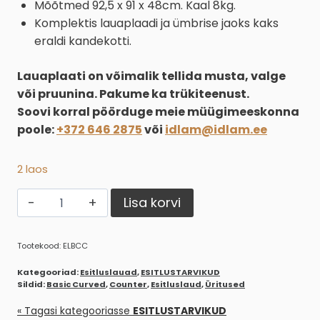
Mõõtmed 92,5 x 91 x 48cm. Kaal 8kg.
Komplektis lauaplaadi ja ümbrise jaoks kaks
eraldi kandekotti.
Lauaplaati on võimalik tellida musta, valge
või pruunina. Pakume ka trükiteenust.
Soovi korral pöörduge meie müügimeeskonna
poole:
+372 646 2875
või
idlam@idlam.ee
2 laos
Esitluslaud
Alternative:
Lisa korvi
Basic
Curved
Tootekood:
ELBCC
Counter
kogus
Kategooriad:
Esitluslauad
,
ESITLUSTARVIKUD
Sildid:
Basic Curved
,
Counter
,
Esitluslaud
,
Üritused
« Tagasi kategooriasse
ESITLUSTARVIKUD